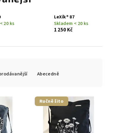
0
LeXík® 87
< 20 ks
Skladem < 20 ks
1 250 Kč
prodávanější
Abecedně
Ručně šito