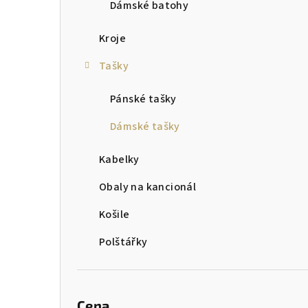
Dámské batohy
r
a
Kroje
n
Tašky
n
Pánské tašky
í
Dámské tašky
p
Kabelky
a
Obaly na kancionál
n
Košile
e
l
Polštářky
Cena