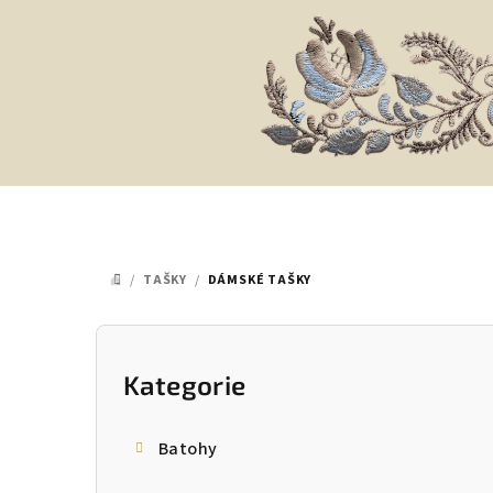
Přejít
na
obsah
/
TAŠKY
/
DÁMSKÉ TAŠKY
DOMŮ
P
o
Kategorie
Přeskočit
kategorie
s
Batohy
t