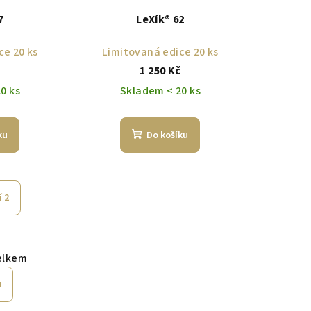
7
LeXík® 62
ce 20 ks
Limitovaná edice 20 ks
č
1 250 Kč
0 ks
Skladem < 20 ks
ku
Do košíku
í 2
elkem
u