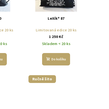
0
LeXík® 87
ce 20 ks
Limitovaná edice 20 ks
č
1 250 Kč
0 ks
Skladem < 20 ks
ku
Do košíku
Ručně šito