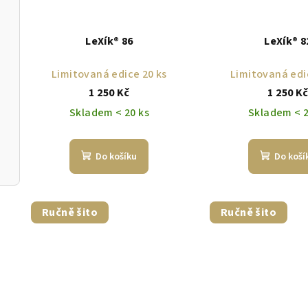
LeXík® 86
LeXík® 8
Limitovaná edice 20 ks
Limitovaná edi
1 250 Kč
1 250 K
Skladem < 20 ks
Skladem < 2
Do košíku
Do koší
Ručně šito
Ručně šito