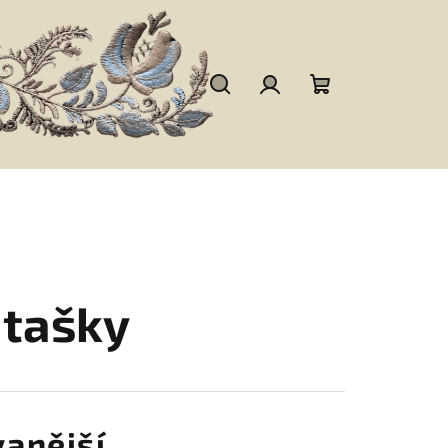
Hledat
Přihlášení
Nákupní
košík
tašky
anější