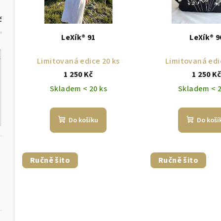
p
s
r
č
p
o
LeXík® 91
LeXík® 9
r
d
Limitovaná edice 20 ks
Limitovaná edi
o
u
1 250 Kč
1 250 K
d
Skladem < 20 ks
Skladem < 2
k
u
t
Do košíku
Do koší
k
ů
t
Ručně šito
Ručně šito
ů