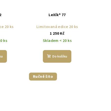
2
LeXík® 77
ce 20 ks
Limitovaná edice 20 ks
č
1 250 Kč
0 ks
Skladem < 20 ks
ku
Do košíku
Ručně šito