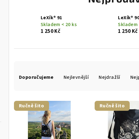
LeXík® 91
LeXík® 9
Skladem < 20 ks
Skladem 
1 250 Kč
1 250 Kč
Ř
Doporučujeme
Nejlevnější
Nejdražší
Nej
a
z
V
e
Ručně šito
Ručně šito
ý
n
p
í
i