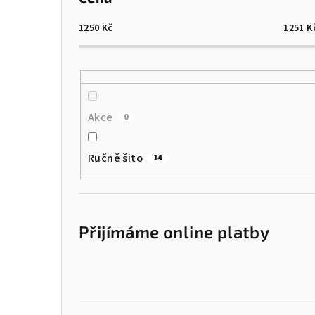
1250
Kč
1251
K
Akce
0
Ručně šito
14
Přijímáme online platby