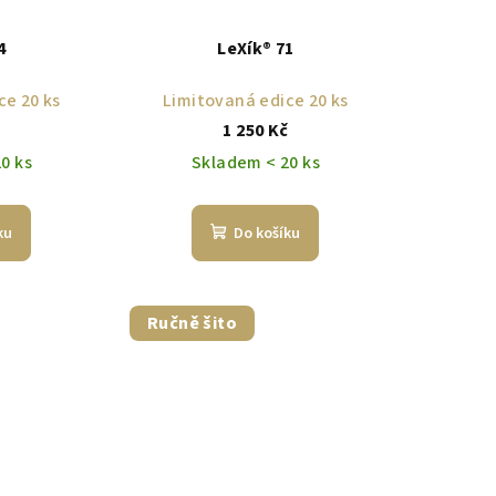
4
LeXík® 71
ce 20 ks
Limitovaná edice 20 ks
č
1 250 Kč
0 ks
Skladem < 20 ks
ku
Do košíku
Ručně šito