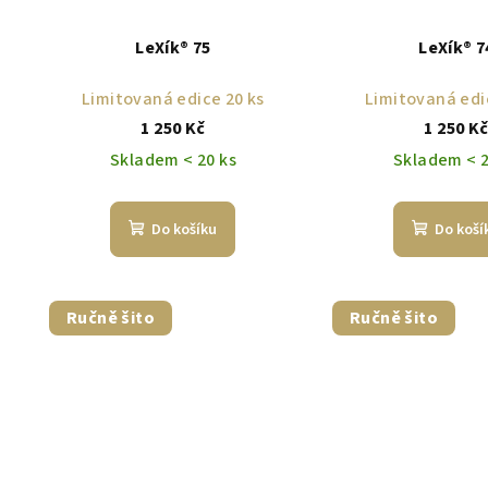
LeXík® 75
LeXík® 7
Limitovaná edice 20 ks
Limitovaná edi
1 250 Kč
1 250 K
Skladem < 20 ks
Skladem < 2
Do košíku
Do koší
Ručně šito
Ručně šito