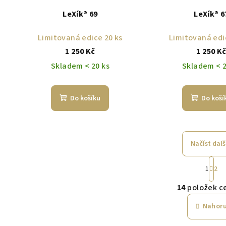
LeXík® 69
LeXík® 6
Limitovaná edice 20 ks
Limitovaná edi
1 250 Kč
1 250 K
Skladem < 20 ks
Skladem < 2
Do košíku
Do koší
Načíst dalš
S
1
2
t
O
r
14
položek c
v
á
Nahor
n
l
k
á