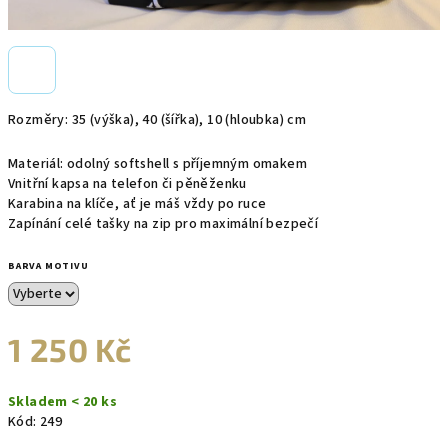
Rozměry:
35 (výška), 40 (šířka), 10 (hloubka) cm
Materiál: odolný softshell s příjemným omakem
Vnitřní kapsa na telefon či pěněženku
Karabina na klíče, ať je máš vždy po ruce
Zapínání celé tašky na zip pro maximální bezpečí
BARVA MOTIVU
1 250 Kč
Měrná
Skladem < 20 ks
cena:
Kód:
249