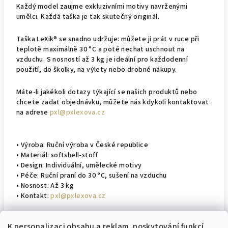
Každý model zaujme exkluzivními motivy navrženými
umělci. Každá taška je tak skutečný originál.
Taška LeXik® se snadno udržuje: můžete ji prát v ruce při
teplotě maximálně 30 °C a poté nechat uschnout na
vzduchu. S nosností až 3 kg je ideální pro každodenní
použití, do školky, na výlety nebo drobné nákupy.
Máte-li jakékoli dotazy týkající se našich produktů nebo
chcete zadat objednávku, můžete nás kdykoli kontaktovat
na adrese
pxl@pxlexova.cz
• Výroba: Ruční výroba v České republice
• Materiál: softshell-stoff
• Design: Individuální, umělecké motivy
• Péče: Ruční praní do 30 °C, sušení na vzduchu
• Nosnost: Až 3 kg
• Kontakt:
pxl@pxlexova.cz
K personalizaci obsahu a reklam, poskytování funkcí