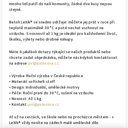
mnoho lidí patří do naší komunity, žádné dva kusy nejsou
stejné.
Batoh LeXik® se snadno udržuje: můžete jej prát v ruce při
teplotě maximálně 30 °C a poté nechat uschnout na
vzduchu. S nosností až 1 kg je ideální pro každodenní život,
školku, výlety nebo drobné nákupy.
Máte-li jakékoli dotazy týkající se našich produktů nebo
chcete zadat objednávku, můžete nás kdykoli kontaktovat
na adrese
pxl@pxlexova.cz
• Výroba: Ruční výroba v České republice
• Materiál: softshell-stoff
• Design: Individuální, umělecké motivy
• Péče: Ruční praní do 30 °C, sušení na vzduchu
• Nosnost: Až 1 kg
• Kontakt:
pxl@pxlexova.cz
Ať už na cestách, ve škole nebo na procházce městem - s
LeXik® vždy nosíte na zádech malé umělecké dílo.