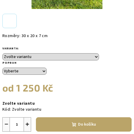
Rozměry: 30 x 20 x 7 cm
VARIANTA:
POPRUH
od
1 250 Kč
Měrná
Zvolte variantu
cena:
Kód:
Zvolte variantu
−
+
Do košíku