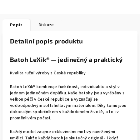
Popis
Diskuze
Detailní popis produktu
Batoh LeXik® — jedinečný a praktický
Kvalita ruční výroby z České republiky
Batoh LeXik® kombinuje funkčnost, individualitu a styl v
jednom jedinečném doplňku. Naše batohy jsou vyráběny s
velkou péčí v České republice a vyznačují se
vodoodpudivým softshellovým materiálem. Díky tomu jsou
dokonalým společníkem v každodenním životě, a to i v
proměnlivém počasí.
Každý model zaujme exkluzivními motivy navrženými
umělci. Takže každý batoh je skutečný originál - i když