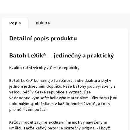
Popis
Diskuze
Detailní popis produktu
Batoh LeXik® — jedinečný a praktický
Kvalita ruční výroby z České republiky
Batoh LeXik® kombinuje funkčnost, individualitu a styl v
jednom jedinečném doplňku. Naše batohy jsou vyráběny s
velkou péčí v České republice a vyznačují se
vodoodpudivým softshellovým materiálem. Díky tomu jsou
dokonalým společníkem v každodenním životě, a to i v
proměnlivém počasí.
Každý model zaujme exkluzivními motivy navrženými
umělci. Takže každý batoh je skutečný originál - i když