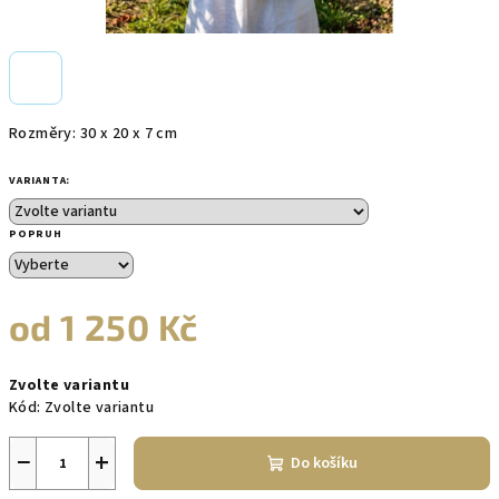
Rozměry: 30 x 20 x 7 cm
VARIANTA:
POPRUH
od
1 250 Kč
Měrná
Zvolte variantu
cena:
Kód:
Zvolte variantu
−
+
Do košíku