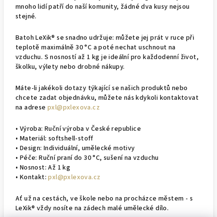
mnoho lidí patří do naší komunity, žádné dva kusy nejsou
stejné.
Batoh LeXik® se snadno udržuje: můžete jej prát v ruce při
teplotě maximálně 30 °C a poté nechat uschnout na
vzduchu. S nosností až 1 kg je ideální pro každodenní život,
školku, výlety nebo drobné nákupy.
Máte-li jakékoli dotazy týkající se našich produktů nebo
chcete zadat objednávku, můžete nás kdykoli kontaktovat
na adrese
pxl@pxlexova.cz
• Výroba: Ruční výroba v České republice
• Materiál: softshell-stoff
• Design: Individuální, umělecké motivy
• Péče: Ruční praní do 30 °C, sušení na vzduchu
• Nosnost: Až 1 kg
• Kontakt:
pxl@pxlexova.cz
Ať už na cestách, ve škole nebo na procházce městem - s
LeXik® vždy nosíte na zádech malé umělecké dílo.