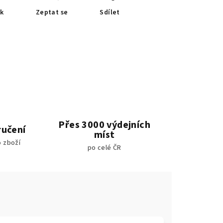
sk
Zeptat se
Sdílet
Přes 3000 výdejních
ručení
míst
 zboží
po celé ČR