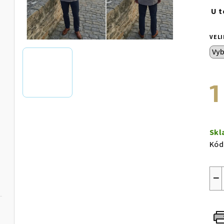
U t
VEL
1
Měr
cen
Skl
Kód
−