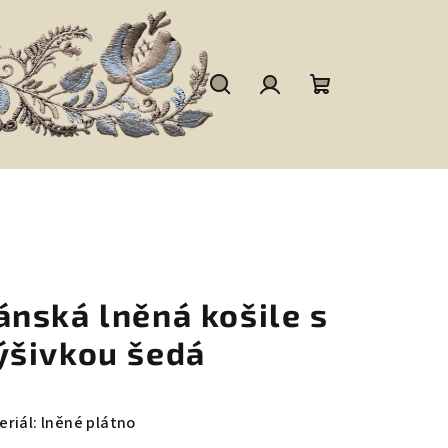
Hledat
Přihlášení
Nákupní
košík
ánská lněná košile s
ýšivkou šedá
eriál: lněné plátno