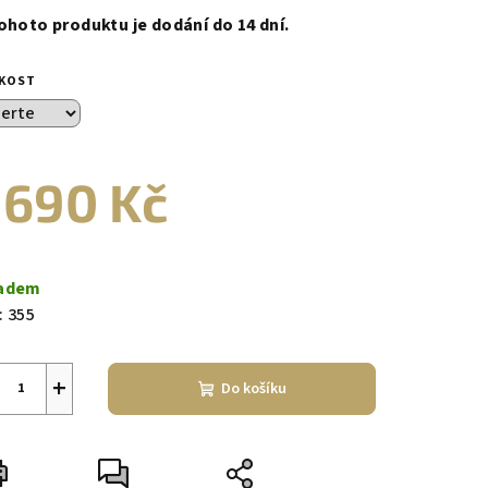
ohoto produktu je dodání do 14 dní.
IKOST
 690 Kč
ná
a:
adem
:
355
+
Do košíku