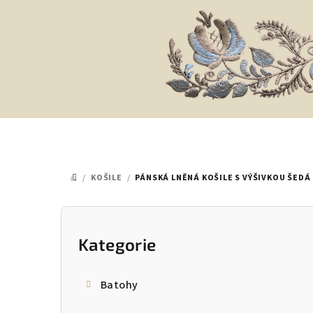
Přejít
na
obsah
/
KOŠILE
/
PÁNSKÁ LNĚNÁ KOŠILE S VÝŠIVKOU ŠEDÁ
DOMŮ
P
o
Kategorie
Přeskočit
kategorie
s
Batohy
t