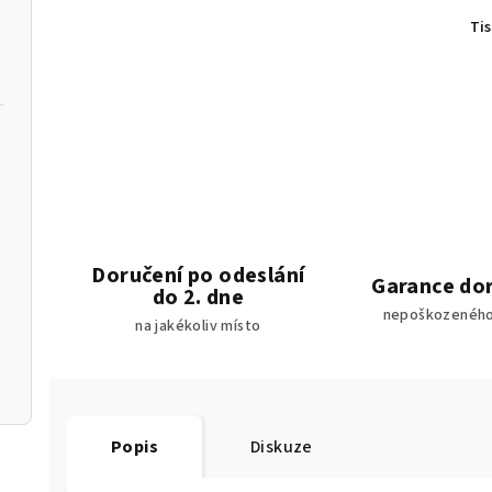
Ti
Doručení po odeslání
Garance do
do 2. dne
nepoškozeného
na jakékoliv místo
Popis
Diskuze