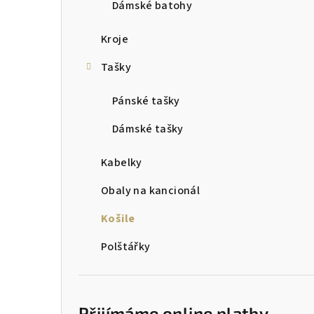
Dámské batohy
r
a
Kroje
n
Tašky
n
Pánské tašky
í
Dámské tašky
p
Kabelky
a
Obaly na kancionál
n
Košile
e
l
Polštářky
Přijímáme online platby