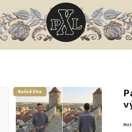
P
Ručně šito
v
Mat