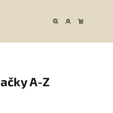
Hledat
Přihlášení
Nákupní
košík
ačky A-Z