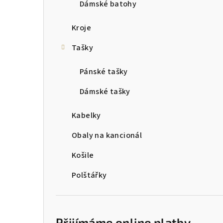
Dámské batohy
r
a
Kroje
n
Tašky
n
Pánské tašky
í
Dámské tašky
p
Kabelky
a
Obaly na kancionál
n
Košile
e
l
Polštářky
Přijímáme online platby