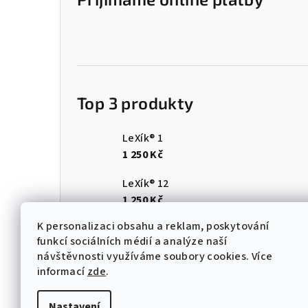
Top 3 produkty
LeXík® 1
1 250 Kč
LeXík® 12
1 250 Kč
K personalizaci obsahu a reklam, poskytování
LeXík® 11
funkcí sociálních médií a analýze naší
1 250 Kč
návštěvnosti využíváme soubory cookies. Více
informací
zde
.
Z
Nastavení